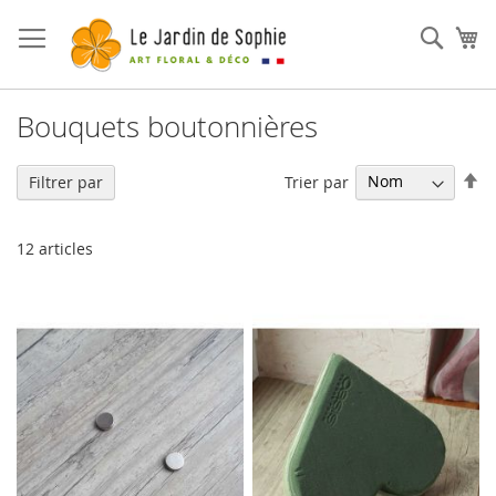
Rech
Mo
Bouquets boutonnières
Pa
Trier par
Filtrer par
or
dé
12
articles