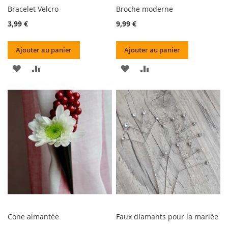
Bracelet Velcro
Broche moderne
3,99 €
9,99 €
Ajouter au panier
Ajouter au panier
AJOUTER
AJOUTER
AJOUTER
AJOUTER
À
AU
À
AU
MA
COMPARATEUR
MA
COMPARATEUR
LISTE
LISTE
D’ENVIE
D’ENVIE
Cone aimantée
Faux diamants pour la mariée