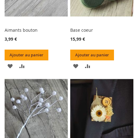
Aimants bouton
Base coeur
3,99 €
15,99 €
Ajouter au panier
Ajouter au panier
AJOUTER
AJOUTER
AJOUTER
AJOUTER
À
AU
À
AU
MA
COMPARATEUR
MA
COMPARATEUR
LISTE
LISTE
D’ENVIE
D’ENVIE