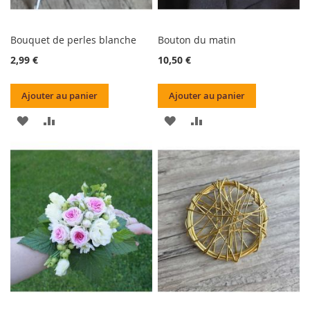
Bouquet de perles blanche
Bouton du matin
2,99 €
10,50 €
Ajouter au panier
Ajouter au panier
AJOUTER
AJOUTER
AJOUTER
AJOUTER
À
AU
À
AU
MA
COMPARATEUR
MA
COMPARATEUR
LISTE
LISTE
D’ENVIE
D’ENVIE