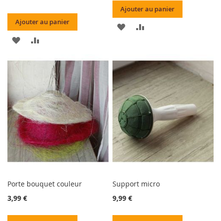
Ajouter au panier
Ajouter au panier
AJOUTER
AJOUTER
AJOUTER
AJOUTER
À
AU
À
AU
MA
COMPARATEUR
MA
COMPARATEUR
LISTE
LISTE
D’ENVIE
D’ENVIE
Porte bouquet couleur
Support micro
3,99 €
9,99 €