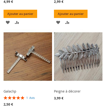
4,99 €
2,99 €
Ajouter au panier
Ajouter au panier
AJOUTER
AJOUTER
AJOUTER
AJOUTER
À
AU
À
AU
MA
COMPARATEUR
MA
COMPARATEUR
LISTE
LISTE
D’ENVIE
D’ENVIE
Galaclip
Peigne à décorer
Évaluation:
3,99 €
1
Avis
100%
2,50 €