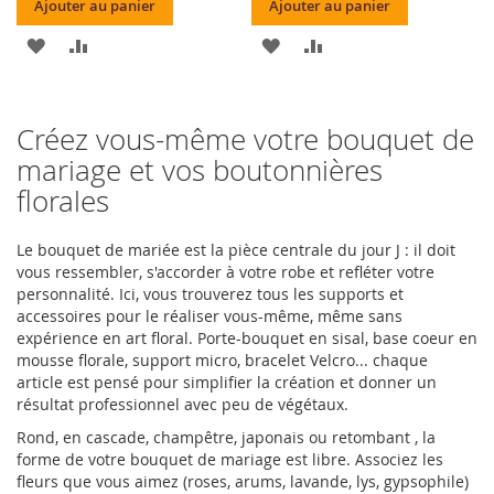
Ajouter au panier
Ajouter au panier
AJOUTER
AJOUTER
AJOUTER
AJOUTER
À
AU
À
AU
MA
COMPARATEUR
MA
COMPARATEUR
Créez vous-même votre bouquet de
LISTE
LISTE
mariage et vos boutonnières
florales
D’ENVIE
D’ENVIE
Le bouquet de mariée est la pièce centrale du jour J : il doit
vous ressembler, s'accorder à votre robe et refléter votre
personnalité. Ici, vous trouverez tous les supports et
accessoires pour le réaliser vous-même, même sans
expérience en art floral. Porte-bouquet en sisal, base coeur en
mousse florale, support micro, bracelet Velcro... chaque
article est pensé pour simplifier la création et donner un
résultat professionnel avec peu de végétaux.
Rond, en cascade, champêtre, japonais ou retombant , la
forme de votre bouquet de mariage est libre. Associez les
fleurs que vous aimez (roses, arums, lavande, lys, gypsophile)