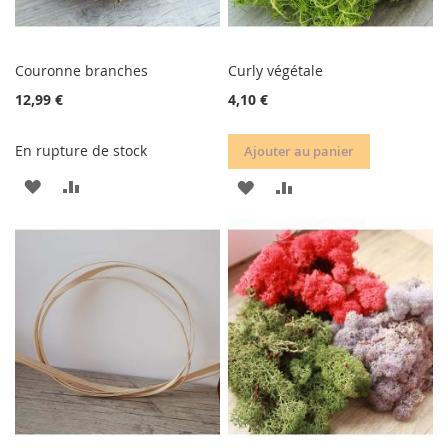
Couronne branches
Curly végétale
12,99 €
4,10 €
En rupture de stock
Ajouter au panier
AJOUTER
AJOUTER
AJOUTER
AJOUTER
À
AU
À
AU
MA
COMPARATEUR
MA
COMPARATEUR
LISTE
LISTE
D’ENVIE
D’ENVIE