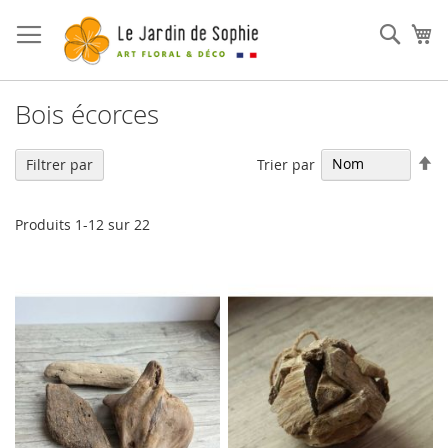
Rech
Mo
Bois écorces
Pa
Trier par
Filtrer par
or
dé
Produits
1
-
12
sur
22