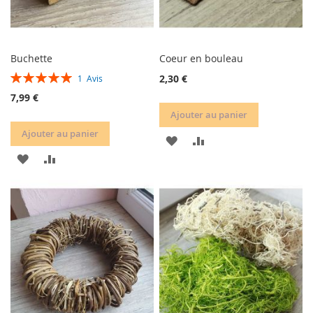
Buchette
Coeur en bouleau
Évaluation:
2,30 €
1
Avis
100%
7,99 €
Ajouter au panier
Ajouter au panier
AJOUTER
AJOUTER
AJOUTER
AJOUTER
À
AU
À
AU
MA
COMPARATEUR
MA
COMPARATEUR
LISTE
LISTE
D’ENVIE
D’ENVIE