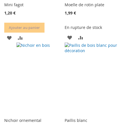
Mini fagot
Moelle de rotin plate
1,20 €
1,99 €
En rupture de stock
Ajouter au panier
AJOUTER
AJOUTER
AJOUTER
AJOUTER
À
AU
À
AU
MA
COMPARATEUR
MA
COMPARATEUR
LISTE
LISTE
D’ENVIE
D’ENVIE
Nichoir ornemental
Paillis blanc