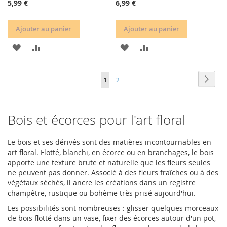
5,99 €
6,99 €
Ajouter au panier
Ajouter au panier
AJOUTER
AJOUTER
AJOUTER
AJOUTER
À
AU
À
AU
Page
Page
Suiva
Vous
Page
1
2
MA
COMPARATEUR
MA
COMPARATEUR
lisez
LISTE
LISTE
actuellement
Bois et écorces pour l'art floral
D’ENVIE
D’ENVIE
la
page
Le bois et ses dérivés sont des matières incontournables en
art floral. Flotté, blanchi, en écorce ou en branchages, le bois
apporte une texture brute et naturelle que les fleurs seules
ne peuvent pas donner. Associé à des fleurs fraîches ou à des
végétaux séchés, il ancre les créations dans un registre
champêtre, rustique ou bohème très prisé aujourd'hui.
Les possibilités sont nombreuses : glisser quelques morceaux
de bois flotté dans un vase, fixer des écorces autour d'un pot,