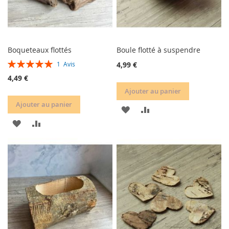
Boqueteaux flottés
Boule flotté à suspendre
Évaluation:
4,99 €
1
Avis
100%
4,49 €
Ajouter au panier
Ajouter au panier
AJOUTER
AJOUTER
AJOUTER
AJOUTER
À
AU
À
AU
MA
COMPARATEUR
MA
COMPARATEUR
LISTE
LISTE
D’ENVIE
D’ENVIE