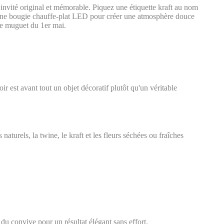
 invité original et mémorable. Piquez une étiquette kraft au nom
r une bougie chauffe-plat LED pour créer une atmosphère douce
 de muguet du 1er mai.
oir est avant tout un objet décoratif plutôt qu'un véritable
aturels, la twine, le kraft et les fleurs séchées ou fraîches
du convive pour un résultat élégant sans effort.