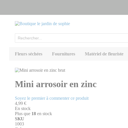
Allez
au
contenu
Rechercher
Fleurs séchées
Fournitures
Matériel de fleuriste
Skip
to
Skip
the
to
Mini arrosoir en zinc
end
the
of
beginning
the
of
Soyez le premier à commenter ce produit
images
the
4,99 €
gallery
images
En stock
gallery
Plus que
18
en stock
SKU
1003