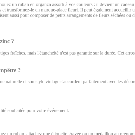
nouez un ruban en organza assorti à vos couleurs : il devient un cadeau
 et transformez-le en marque-place fleuri. Il peut également accueilli
'utilisent aussi pour composer de petits arrangements de fleurs séchées ou
zinc ?
tiges fraîches, mais l'étanchéité n'est pas garantie sur la durée. Cet arros
ampêtre ?
c naturelle et son style vintage s'accordent parfaitement avec les décors n
tité souhaitée pour votre événement.
ouez un ruban, attachez une étiquette gravée ou un médaillon au prénom 