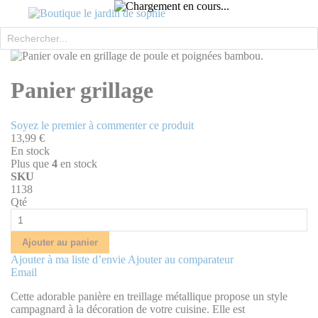
Rechercher
Skip
to
Skip
the
to
Panier grillage
end
the
of
beginning
the
of
Soyez le premier à commenter ce produit
images
the
13,99 €
gallery
images
En stock
gallery
Plus que
4
en stock
SKU
1138
Qté
Ajouter au panier
Ajouter à ma liste d’envie
Ajouter au comparateur
Email
Cette adorable panière en treillage métallique propose un style
campagnard à la décoration de votre cuisine. Elle est