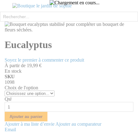
Rechercher
Skip
to
the
Skip
end
to
Eucalyptus
of
the
the
beginning
images
of
Soyez le premier à commenter ce produit
gallery
the
À partir de
19,99 €
images
En stock
gallery
SKU
1098
Choix de l'option
Qté
Ajouter au panier
Ajouter à ma liste d’envie
Ajouter au comparateur
Email