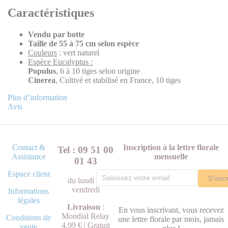
Caractéristiques
Vendu par botte
Taille de 55 à 75 cm selon espèce
Couleurs
: vert naturel
Espèce Eucalyptus :
Populus
, 6 à 10 tiges selon origine
Cinerea
, Cultivé et stabilisé en France, 10 tiges
Plus d’information
Avis
Contact &
Inscription à la lettre florale
Tel : 09 51 00
Assistance
mensuelle
01 43
Espace client
S’inscr
du lundi au
vendredi
Informations
légales
Livraison
:
En vous inscrivant, vous recevez
Mondial Relay
Conditions de
une lettre florale par mois, jamais
4,99 € | Gratuit
vente