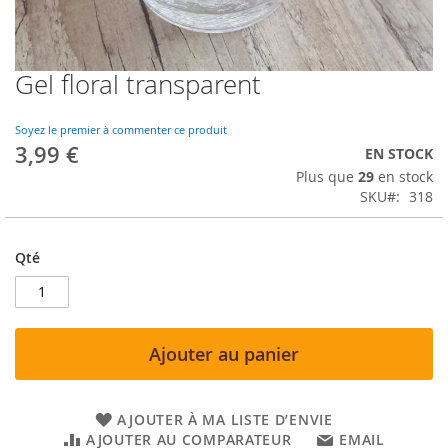
Gel floral transparent
Skip
to
the
Soyez le premier à commenter ce produit
beginning
3,99 €
EN STOCK
of
Plus que
29
en stock
the
SKU
318
images
gallery
Qté
Ajouter au panier
AJOUTER À MA LISTE D’ENVIE
AJOUTER AU COMPARATEUR
EMAIL