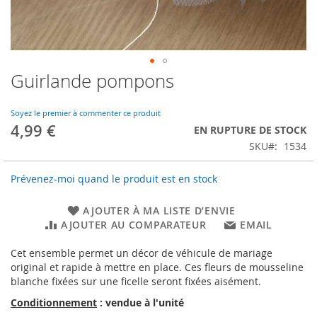
Guirlande pompons
Skip
to
the
Soyez le premier à commenter ce produit
beginning
4,99 €
EN RUPTURE DE STOCK
of
SKU
1534
the
images
gallery
Prévenez-moi quand le produit est en stock
AJOUTER À MA LISTE D’ENVIE
AJOUTER AU COMPARATEUR
EMAIL
Cet ensemble permet un décor de véhicule de mariage
original et rapide à mettre en place. Ces fleurs de mousseline
blanche fixées sur une ficelle seront fixées aisément.
Conditionnement
: vendue à l'unité