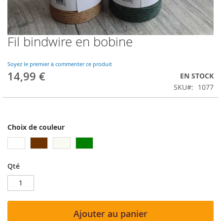
Fil bindwire en bobine
Skip
to
the
Soyez le premier à commenter ce produit
beginning
14,99 €
EN STOCK
of
SKU
1077
the
images
gallery
Choix de couleur
Qté
Ajouter au panier