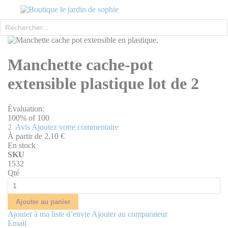
Rechercher
Skip
to
Skip
the
to
Manchette cache-pot
end
the
of
beginning
extensible plastique lot de 2
the
of
images
the
gallery
images
Évaluation:
gallery
100
% of
100
2
Avis
Ajoutez votre commentaire
À partir de
2,10 €
En stock
SKU
1532
Qté
Ajouter au panier
Ajouter à ma liste d’envie
Ajouter au comparateur
Email