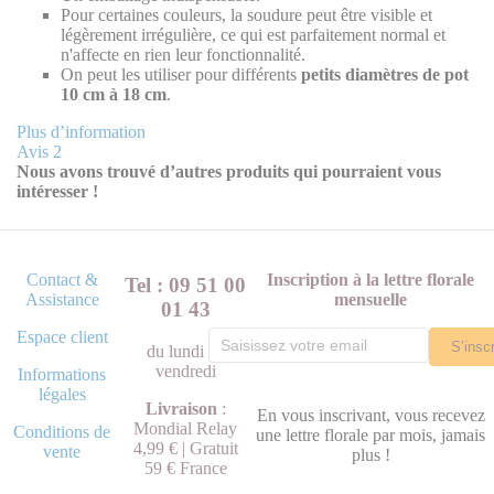
Pour certaines couleurs, la soudure peut être visible et
légèrement irrégulière, ce qui est parfaitement normal et
n'affecte en rien leur fonctionnalité.
On peut les utiliser pour différents
petits diamètres de pot
10 cm à 18 cm
.
Plus d’information
Avis
2
Nous avons trouvé d’autres produits qui pourraient vous
intéresser !
Contact &
Inscription à la lettre florale
Tel : 09 51 00
Assistance
mensuelle
01 43
Espace client
S’inscr
du lundi au
vendredi
Informations
légales
Livraison
:
En vous inscrivant, vous recevez
Mondial Relay
Conditions de
une lettre florale par mois, jamais
4,99 € | Gratuit
vente
plus !
59 € France