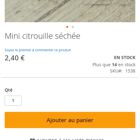
Mini citrouille séchée
Skip
to
the
Soyez le premier à commenter ce produit
beginning
2,40 €
EN STOCK
of
Plus que
14
en stock
the
SKU
1538
images
gallery
Qté
Ajouter au panier