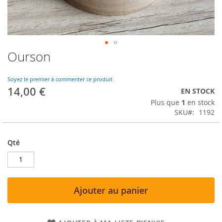
Ourson
Skip
to
the
Soyez le premier à commenter ce produit
beginning
14,00 €
EN STOCK
of
Plus que
1
en stock
the
SKU
1192
images
gallery
Qté
Ajouter au panier