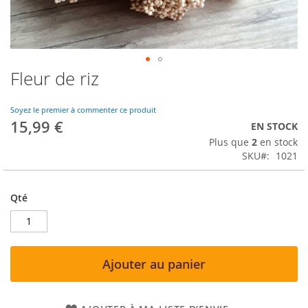
Fleur de riz
Skip
to
the
Soyez le premier à commenter ce produit
beginning
15,99 €
EN STOCK
of
Plus que
2
en stock
the
SKU
1021
images
gallery
Qté
Ajouter au panier