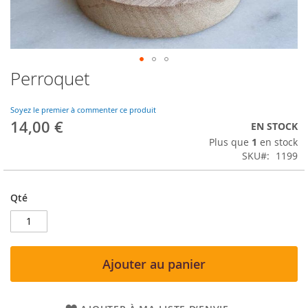
Perroquet
Skip
to
the
Soyez le premier à commenter ce produit
beginning
14,00 €
EN STOCK
of
Plus que
1
en stock
the
SKU
1199
images
gallery
Qté
Ajouter au panier