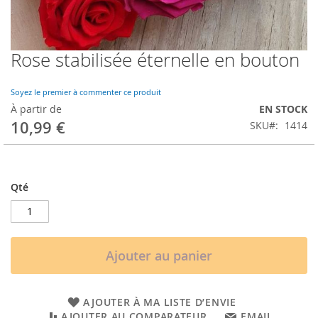
Rose stabilisée éternelle en bouton
Skip
to
the
Soyez le premier à commenter ce produit
beginning
À partir de
EN STOCK
of
10,99 €
SKU
1414
the
images
gallery
Qté
Ajouter au panier
AJOUTER À MA LISTE D’ENVIE
AJOUTER AU COMPARATEUR
EMAIL