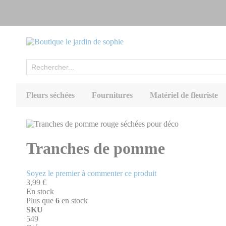
Allez
au
contenu
Rechercher
Fleurs séchées
Fournitures
Matériel de fleuriste
Skip
to
Skip
the
to
Tranches de pomme
end
the
of
beginning
the
of
Soyez le premier à commenter ce produit
images
the
3,99 €
gallery
images
En stock
gallery
Plus que
6
en stock
SKU
549