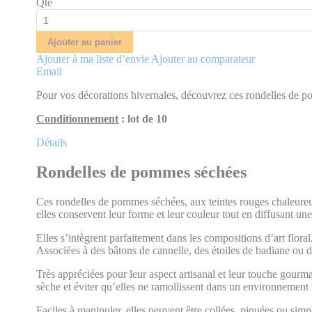
Qté
Ajouter au panier
Ajouter à ma liste d’envie
Ajouter au comparateur
Email
Pour vos décorations hivernales, découvrez ces rondelles de 
Conditionnement
: lot de 10
Détails
Rondelles de pommes séchées
Ces rondelles de pommes séchées, aux teintes rouges chaleureuse
elles conservent leur forme et leur couleur tout en diffusant un
Elles s’intègrent parfaitement dans les compositions d’art flor
Associées à des bâtons de cannelle, des étoiles de badiane ou de
Très appréciées pour leur aspect artisanal et leur touche gourma
sèche et éviter qu’elles ne ramollissent dans un environnement 
Faciles à manipuler, elles peuvent être collées, piquées ou sim