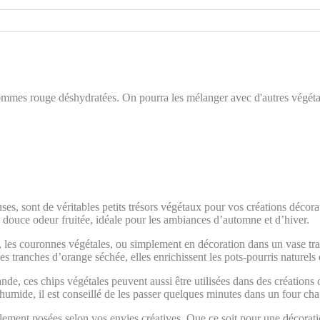
pommes rouge déshydratées. On pourra les mélanger avec d'autres végét
s, sont de véritables petits trésors végétaux pour vos créations décorat
e douce odeur fruitée, idéale pour les ambiances d’automne et d’hiver.
al, les couronnes végétales, ou simplement en décoration dans un vase tra
s tranches d’orange séchée, elles enrichissent les pots-pourris naturels 
nde, ces chips végétales peuvent aussi être utilisées dans des créations 
humide, il est conseillé de les passer quelques minutes dans un four cha
plement posées selon vos envies créatives. Que ce soit pour une décorati