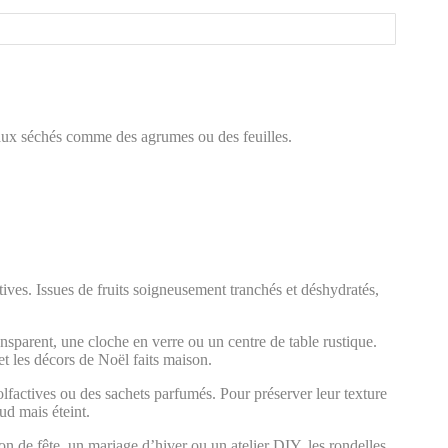
aux séchés comme des agrumes ou des feuilles.
ives. Issues de fruits soigneusement tranchés et déshydratés,
nsparent, une cloche en verre ou un centre de table rustique.
et les décors de Noël faits maison.
olfactives ou des sachets parfumés. Pour préserver leur texture
ud mais éteint.
on de fête, un mariage d’hiver ou un atelier DIY, les rondelles